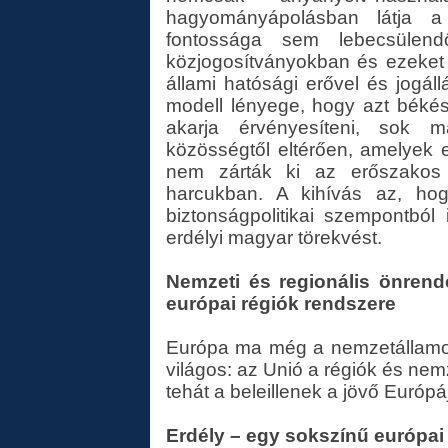
hagyományápolásban látja 
fontossága sem lebecsülend
közjogosítványokban és ezeket g
állami hatósági erővel és jogá
modell lényege, hogy azt békés
akarja érvényesíteni, sok 
közösségtől eltérően, amelyek 
nem zárták ki az erőszakos e
harcukban. A kihívás az, ho
biztonságpolitikai szempontból
erdélyi magyar törekvést.
Nemzeti és regionális önren
európai régiók rendszere
Európa ma még a nemzetállamok
világos: az Unió a régiók és nem
tehát a beleillenek a jövő Európá
Erdély – egy sokszínű európai