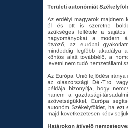
Területi autonómiát Székelyfö
Az erdélyi magyarok majdnem f
él és ott is szeretne boldo
szükséges feltétele a sajátos
hagyományokat a modern áll
ötvöző, az európai gyakorlat
mindeddig legfőbb akadálya 
köntös alatt továbbélő, a hom
levetni nem tudó nemzetállami s
Az Európai Unió fejlődési iránya
az olaszországi Dél-Tirol vag
példája bizonyítja, hogy nemc
hanem a gazdasági-társadalmi
szövetségükkel, Európa segíts
autonóm Székelyföldet, ha ezt 
majd következetesen képviseljük
Határokon átívelő nemzetegye