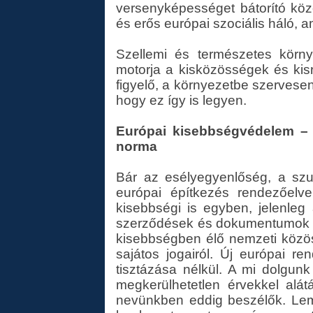
versenyképességet bátorító köz
és erős európai szociális háló, 
Szellemi és természetes körn
motorja a kisközösségek és kis
figyelő, a környezetbe szervese
hogy ez így is legyen.
Európai kisebbségvédelem – a
norma
Bár az esélyegyenlőség, a szu
európai építkezés rendezőelve
kisebbségi is egyben, jelenle
szerződések és dokumentumok 
kisebbségben élő nemzeti közö
sajátos jogairól. Új európai 
tisztázása nélkül. A mi dolgunk
megkerülhetetlen érvekkel alát
nevünkben eddig beszélők. Lemo