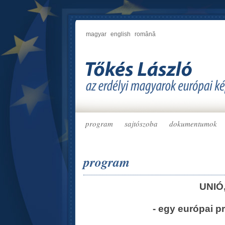
magyar
english
română
program
sajtószoba
dokumentumok
program
UNIÓ
- egy európai p