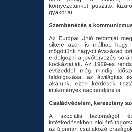
környezetünket pusztító, kizár
gyakorlat.
Szembenézés a kommunizmus
Az Európai Unió reformját meg
sikere azon is múlhat, hogy
mögöttünk hagyott évszázad törté
e dolgozni a jövőtervezés sorá
kockáztatják. Az 1989-es rend
évtizeddel még mindig idős
feldolgozása, az átvilágítás 
akarunk, ezen kérdések tisztá
intézmények napirendjére is.
Családvédelem, keresztény szol
A szociális biztonságot 
intézkedésekben elöljáró tagors
az újonnan csatlakozó országok