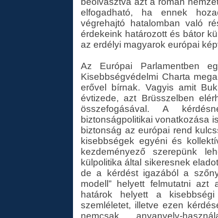
beolvasztva azt a román nemzetá
elfogadható, ha ennek hoza
végrehajtó hatalomban való ré
érdekeink határozott és bátor külp
az erdélyi magyarok európai kép
Az Európai Parlamentben egy
Kisebbségvédelmi Charta megal
erővel bírnak. Vagyis amit Bu
évtizede, azt Brüsszelben elér
összefogásával. A kérdé
biztonságpolitikai vonatkozása is
biztonság az európai rend kulcs
kisebbségek egyéni és kollekt
kezdeményező szerepünk leh
külpolitika által sikeresnek elado
de a kérdést igazából a szőn
modell” helyett felmutatni azt
határok helyett a kisebbségi
szemléletet, illetve ezen kérdé
nemcsak anyanyelv-haszn