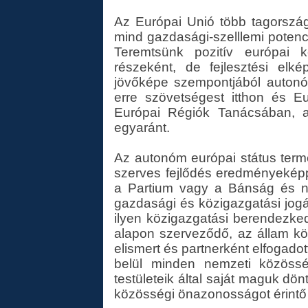
Az Európai Unió több tagország
mind gazdasági-szelllemi potenci
Teremtsünk pozitív európai 
részeként, de fejlesztési elké
jövőképe szempontjából autonó
erre szövetségest itthon és E
Európai Régiók Tanácsában, az
egyaránt.
Az autonóm európai státus ter
szerves fejlődés eredményeképpe
a Partium vagy a Bánság és ne
gazdasági és közigazgatási jogá
ilyen közigazgatási berendezke
alapon szerveződő, az állam közp
elismert és partnerként elfogad
belül minden nemzeti közössé
testületeik által saját maguk dön
közösségi önazonosságot érintő 