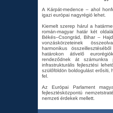
A Kárpát-medence – ahol honfo
igazi európai nagyrégió lehet.
Kiemelt szerep hárul a határmen
román-magyar határ két oldal
Békés–Csongrád, Bihar – Hajd
vonzáskörzeteinek összeolv
harmonikus összeillesztéséb
határokon átívelő eurorég
rendeződnek át számunkra 
infrastrukturális fejlesztési le
szülőföldön boldogulást erősíti,
fel.
Az Európai Parlament magya
fejlesztésközpontú nemzetstra
nemzeti érdekek mellett.