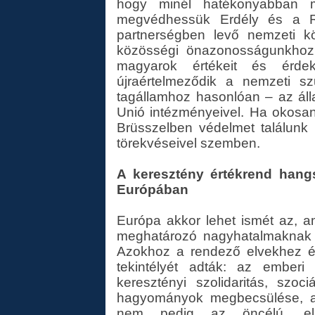
hogy minél hatékonyabban me
megvédhessük Erdély és a Ré
partnerségben levő nemzeti kö
közösségi önazonosságunkhoz
magyarok értékeit és érde
újraértelmeződik a nemzeti sz
tagállamhoz hasonlóan – az ál
Unió intézményeivel. Ha okosan
Brüsszelben védelmet találunk
törekvéseivel szemben.
A keresztény értékrend hang
Európában
Európa akkor lehet ismét az, a
meghatározó nagyhatalmaknak –
Azokhoz a rendező elvekhez és
tekintélyét adták: az emberi 
keresztényi szolidaritás, szo
hagyományok megbecsülése, a s
nem pedig az öncélú, elid