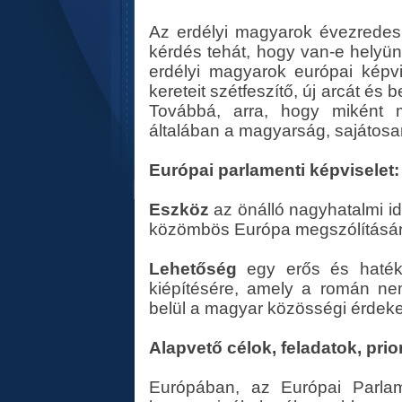
Az erdélyi magyarok évezrede
kérdés tehát, hogy van-e helyü
erdélyi magyarok európai képv
kereteit szétfeszítő, új arcát és
Továbbá, arra, hogy miként 
általában a magyarság, sajátosa
Európai parlamenti képviselet: 
Eszköz
az önálló nagyhatalmi id
közömbös Európa megszólításá
Lehetőség
egy erős és hatékon
kiépítésére, amely a román ne
belül a magyar közösségi érdek
Alapvető célok, feladatok, prio
Európában, az Európai Parla