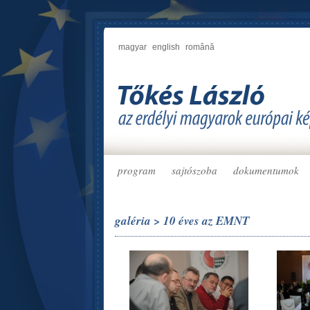
magyar
english
română
program
sajtószoba
dokumentumok
galéria > 10 éves az EMNT