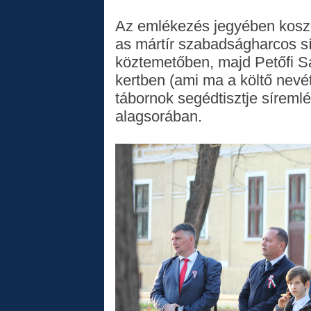
Az emlékezés jegyében koszo
as mártír szabadságharcos sí
köztemetőben, majd Petőfi S
kertben (ami ma a költő nevét
tábornok segédtisztje síreml
alagsorában.