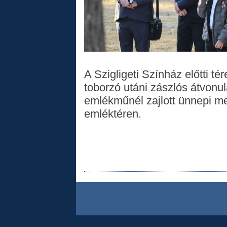
A Szigligeti Színház előtti t
toborzó utáni zászlós átvonu
emlékműnél zajlott ünnepi 
emléktéren.