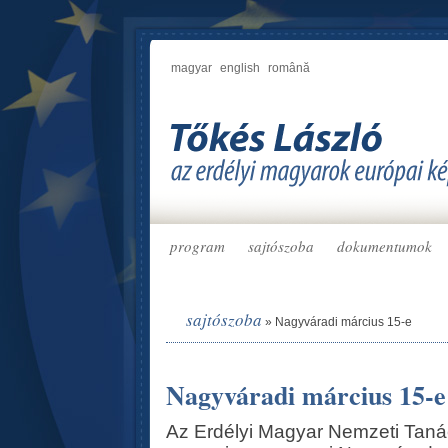
magyar
english
română
program
sajtószoba
dokumentumok
sajtószoba
»
Nagyváradi március 15-e
Nagyváradi március 15-e
Az Erdélyi Magyar Nemzeti Taná