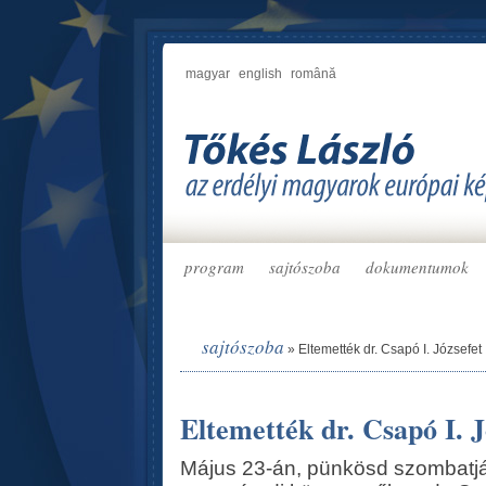
magyar
english
română
program
sajtószoba
dokumentumok
sajtószoba
»
Eltemették dr. Csapó I. Józsefet
Eltemették dr. Csapó I. J
Május 23-án, pünkösd szombatjá