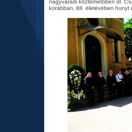
nagyváradi köztemetőben dr. Csa
korábban, 88. életévében hunyt e