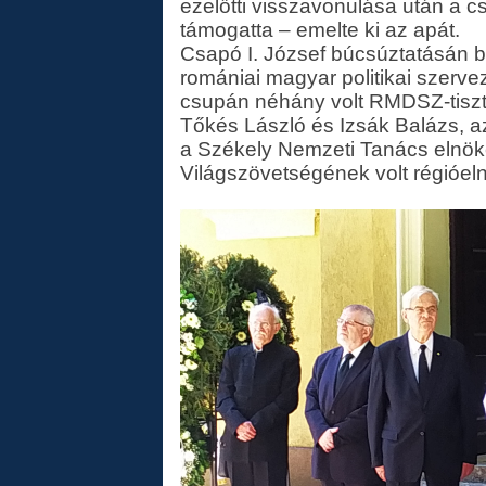
ezelőtti visszavonulása után a c
támogatta – emelte ki az apát.
Csapó I. József búcsúztatásán b
romániai magyar politikai szerv
csupán néhány volt RMDSZ-tisztsé
Tőkés László és Izsák Balázs, az
a Székely Nemzeti Tanács elnök
Világszövetségének volt régióel