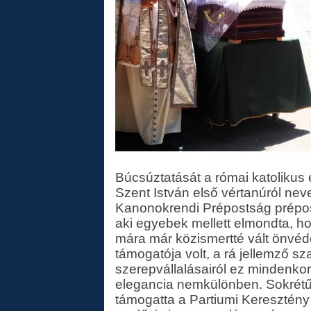
Búcsúztatását a római katolikus 
Szent István első vértanúról ne
Kanonokrendi Prépostság prépos
aki egyebek mellett elmondta, h
mára már közismertté vált önvéd
támogatója volt, a rá jellemző sz
szerepvállalásairól ez mindenkor
elegancia nemkülönben. Sokrétű
támogatta a Partiumi Keresztény E